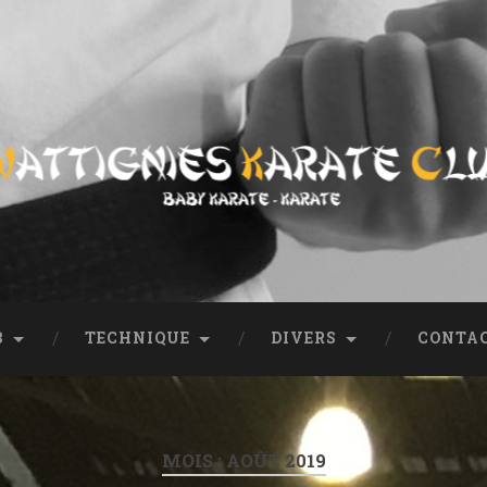
ub
entation, coordonnées, tout sur le club.
B
TECHNIQUE
DIVERS
CONTA
MOIS :
AOÛT 2019