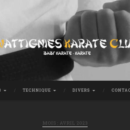
ub
entation, coordonnées, tout sur le club.
B
TECHNIQUE
DIVERS
CONTA
MOIS :
AVRIL 2023