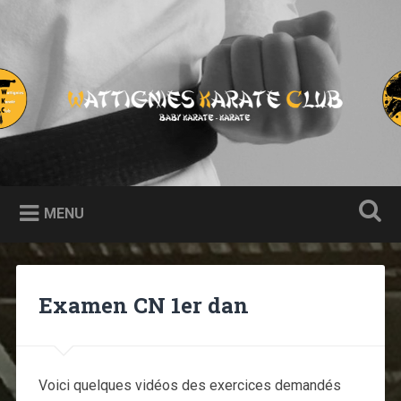
Accéder
au
contenu
principal
Wattignies Karaté Club
Recherche
Site Officiel du Wattignies Karaté Club. Présentation,
coordonnées, tout sur le club.
MENU
Examen CN 1er dan
Voici quelques vidéos des exercices demandés