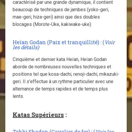
caractérisé par une grande dynamique, il contient
beaucoup de techniques de jambes (yoko-geri,
mae-geri, hiza-geri) ainsi que des doubles
blocages (Morote-Uke, kakiwake-uke).
Heïan Godan (Paix et tranquillité) :
(
Voir
les détails)
Cinquième et dernier kata Heïan, Heïan Godan
aborde de nombreuses nouvelles techniques et
positions tel que kosa-dachi, renoji-dachi, mikazuki-
geri. Il s’effectue à un rythme particulier avec une
alternance de temps rapides et de temps plus
lents.
Katas Supérieurs
:
Tekki Shodan (Cavalier de fer)
:
(
Voir les