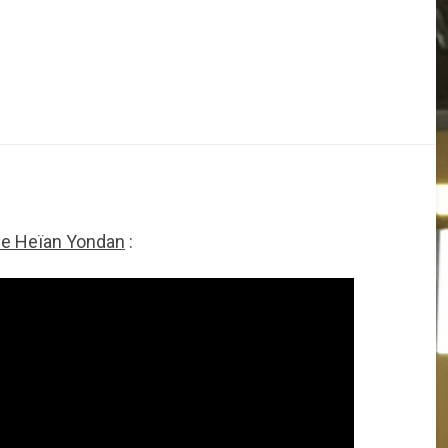
de Heïan Yondan
: