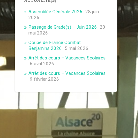
ACTUALITÉ(S)
Assemblée Générale 2026
28 juin
2026
Passage de Grade(s) – Juin 2026
20
mai 2026
Coupe de France Combat
Benjamins 2026
5 mai 2026
Arrêt des cours – Vacances Scolaires
6 avril 2026
Arrêt des cours – Vacances Scolaires
9 février 2026