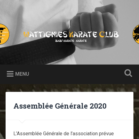
Accéder
au
contenu
principal
Wattignies Karaté Club
Recherche
Site Officiel du Wattignies Karaté Club. Présentation,
coordonnées, tout sur le club.
MENU
Assemblée Générale 2020
L’Assemblée Générale de l’association prévue