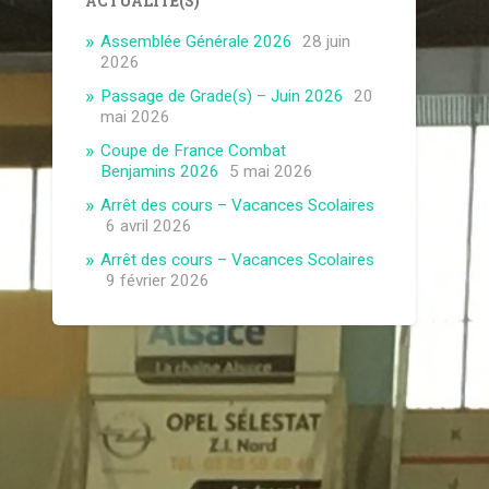
ACTUALITÉ(S)
Assemblée Générale 2026
28 juin
2026
Passage de Grade(s) – Juin 2026
20
mai 2026
Coupe de France Combat
Benjamins 2026
5 mai 2026
Arrêt des cours – Vacances Scolaires
6 avril 2026
Arrêt des cours – Vacances Scolaires
9 février 2026