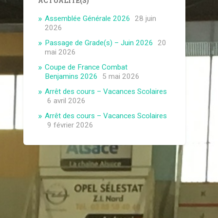
ACTUALITÉ(S)
Assemblée Générale 2026
28 juin
2026
Passage de Grade(s) – Juin 2026
20
mai 2026
Coupe de France Combat
Benjamins 2026
5 mai 2026
Arrêt des cours – Vacances Scolaires
6 avril 2026
Arrêt des cours – Vacances Scolaires
9 février 2026