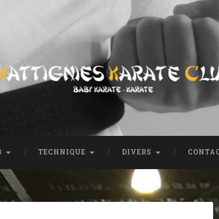
ub
entation, coordonnées, tout sur le club.
B
TECHNIQUE
DIVERS
CONTA