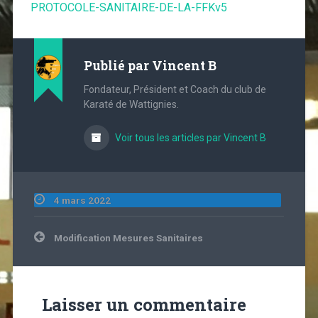
PROTOCOLE-SANITAIRE-DE-LA-FFKv5
Publié par
Vincent B
Fondateur, Président et Coach du club de
Karaté de Wattignies.
Voir tous les articles par Vincent B
4 mars 2022
Navigation
Modification Mesures Sanitaires
de
l’article
Laisser un commentaire